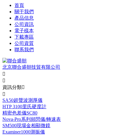
首頁
關于我們
產品信息
公司資訊
電子樣本
下載專區
公司資質
聯系我們
北京聯合盛朝技貿有限公司


資訊分類


SA50超聲波測厚儀
HTP 3100里氏硬度計
精密色差儀SC80
Nova-Pro系列頻閃儀/轉速表
SM500現場金相顯微鏡
Examiner1000測振儀