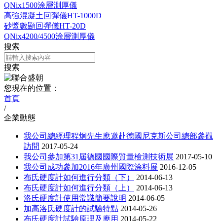
QNix1500涂層測厚儀
高強混凝土回彈儀HT-1000D
砂漿數顯回彈儀HT-20D
QNix4200/4500涂層測厚儀
搜索
搜索
您現在的位置：
首頁
/
企業動態
我公司總經理程炯先生應邀赴德國尼克斯公司總部參觀
訪問
2017-05-24
我公司參加第31屆德國國際質量檢測技術展
2017-05-10
我公司成功參加2016年廣州國際涂料展
2016-12-05
布氏硬度計如何進行分類（下）
2014-06-13
布氏硬度計如何進行分類（上）
2014-06-13
洛氏硬度計使用常識簡要說明
2014-06-05
加高洛氏硬度計的試驗特點
2014-05-26
布氏硬度計試驗原理及應用
2014-05-22